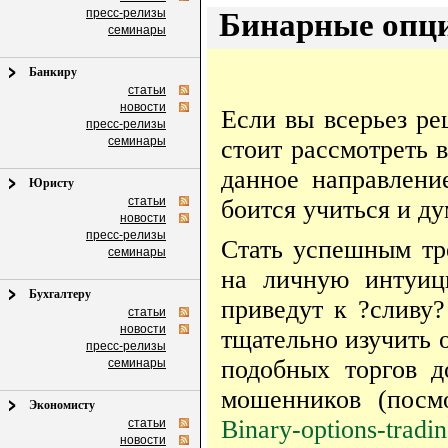
пресс-релизы
Бинарные опци
семинары
Банкиру
статьи
новости
Если вы всерьез ре
пресс-релизы
семинары
стоит рассмотреть 
данное направлени
Юристу
статьи
боится учиться и ду
новости
пресс-релизы
Стать успешным тре
семинары
на личную интуиц
Бухгалтеру
приведут к ?сливу?
статьи
новости
тщательно изучить 
пресс-релизы
подобных торгов д
семинары
мошенников (посм
Экономисту
Binary-options-tradin
статьи
новости