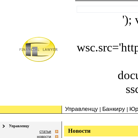
');
wsc.src='ht
doc
ss
Управленцу
Банкиру
Юр
|
|
Управленцу
Новости
статьи
новости