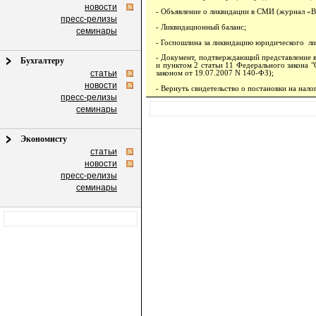
новости
- Объявление о ликвидации в СМИ (журнал «В
пресс-релизы
- Ликвидационный баланс;
семинары
- Госпошлина за ликвидацию юридического лиц
- Документ, подтверждающий представление в
Бухгалтеру
и пунктом 2 статьи 11 Федерального закона 
статьи
законом от 19.07.2007 N 140-ФЗ);
новости
- Вернуть свидетельство о постановки на нало
пресс-релизы
семинары
Экономисту
статьи
новости
пресс-релизы
семинары