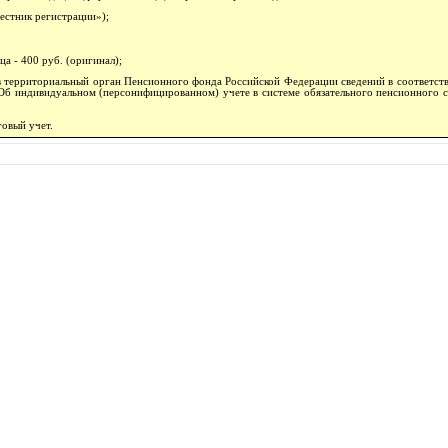
естник регистрации»);
а - 400 руб. (оригинал);
 территориальный орган Пенсионного фонда Российской Федерации сведений в соответстви
"Об индивидуальном (персонифицированном) учете в системе обязательного пенсионного с
говый учет.