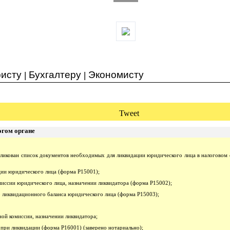
исту
Бухгалтеру
Экономисту
|
|
Tweet
огом органе
ликован список документов необходимых для ликвидации юридического лица в налоговом 
ции юридического лица (форма Р15001);
миссии юридического лица, назначении ликвидатора (форма Р15002);
 ликвидационного баланса юридического лица (форма Р15003);
ной комиссии, назначении ликвидатора;
 при ликвидации (форма Р16001) (заверено нотариально);