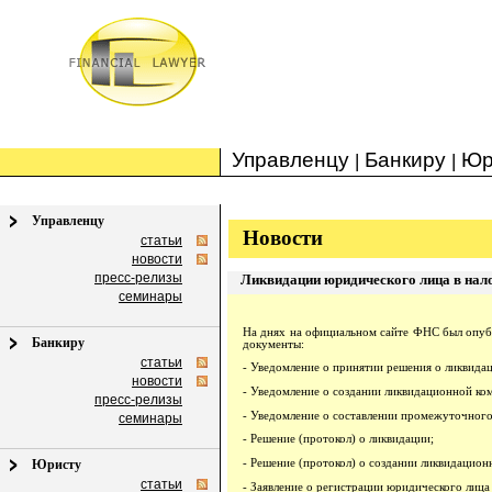
Управленцу
Банкиру
Юр
|
|
Управленцу
Новости
статьи
новости
пресс-релизы
Ликвидации юридического лица в нал
семинары
На днях на официальном сайте ФНС был опуб
Банкиру
документы:
статьи
- Уведомление о принятии решения о ликвида
новости
- Уведомление о создании ликвидационной ко
пресс-релизы
- Уведомление о составлении промежуточного
семинары
- Решение (протокол) о ликвидации;
- Решение (протокол) о создании ликвидацион
Юристу
статьи
- Заявление о регистрации юридического лица