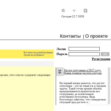
Сегодня 22.7.2020
Контакты
О проекте
|
Логин
Все новости данной рубрики
Пароль
Архив по рубрикам
Регистрация
Расчет отпускных в 2017 году.
Новые правила расчета отпуска
органе, этот список содержит следующие
На первый взгляд кажется, что расчет
отпускных - это не такая уж и трудная
задача. Такой точки зрения обычно
придерживаются практически все
сотрудники, за исключением
естественно бухгалтера. Ведь
бухгалтеру известно, что стандартных
ситуаций при расчете о...