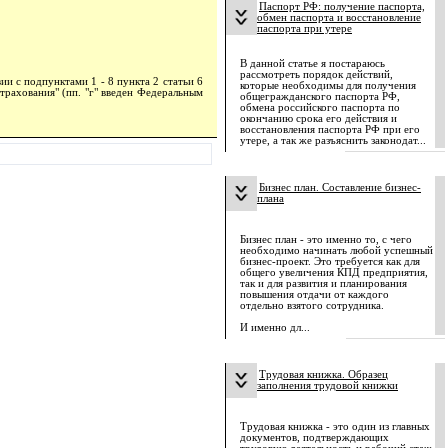
Паспорт РФ: получение паспорта,
обмен паспорта и восстановление
паспорта при утере
В данной статье я постараюсь
рассмотреть порядок действий,
и с подпунктами 1 - 8 пункта 2 статьи 6
которые необходимы для получения
трахования" (пп. "г" введен Федеральным
общегражданского паспорта РФ,
обмена российского паспорта по
окончанию срока его действия и
восстановления паспорта РФ при его
утере, а так же разъяснить законодат...
Бизнес план. Составление бизнес-
плана
Бизнес план - это именно то, с чего
необходимо начинать любой успешный
бизнес-проект. Это требуется как для
общего увеличения КПД предприятия,
так и для развития и планирования
повышения отдачи от каждого
отдельно взятого сотрудника.
И именно дл...
Трудовая книжка. Образец
заполнения трудовой книжки
Трудовая книжка - это один из главных
документов, подтверждающих