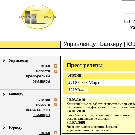
bid=
va
Управленцу
Банкиру
Юр
|
|
Управленцу
Пресс-релизы
статьи
новости
Архив
пресс-релизы
семинары
Март
2010
Январь
2009
?юль
Банкиру
статьи
06.03.2010
Комиссионные за работу агентства недвижимос
новости
максимизация эффективности риелторской дет
пресс-релизы
24.01.2010
семинары
Что облегчит труд финансового аналитика?
основы финансового анализа
22.07.2009
?нтернет-казино и личные финансы
Юристу
управление вашими деньгами
статьи