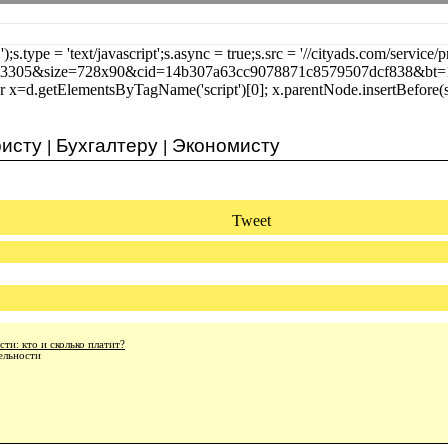
');s.type = 'text/javascript';s.async = true;s.src = '//cityads.com/service
23305&size=728x90&cid=14b307a63cc9078871c8579507dcf838&bt=
r x=d.getElementsByTagName('script')[0]; x.parentNode.insertBefore(s, 
исту
Бухгалтеру
Экономисту
|
|
Tweet
ти: кто и сколько платит?
ельности