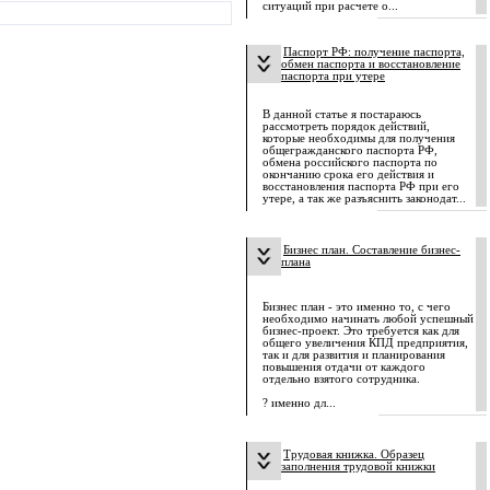
ситуаций при расчете о...
Паспорт РФ: получение паспорта,
обмен паспорта и восстановление
паспорта при утере
В данной статье я постараюсь
рассмотреть порядок действий,
которые необходимы для получения
общегражданского паспорта РФ,
обмена российского паспорта по
окончанию срока его действия и
восстановления паспорта РФ при его
утере, а так же разъяснить законодат...
Бизнес план. Составление бизнес-
плана
Бизнес план - это именно то, с чего
необходимо начинать любой успешный
бизнес-проект. Это требуется как для
общего увеличения КПД предприятия,
так и для развития и планирования
повышения отдачи от каждого
отдельно взятого сотрудника.
? именно дл...
Трудовая книжка. Образец
заполнения трудовой книжки