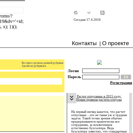
/promo/?
Сегодня 17.4.2016
19&dv='+id;
x); })();
Контакты
О проекте
|
Все пресс-релизы данной рубрики
Архив по рубрикам
Логин
Пароль
Регистрация
Расчет отпускных в 2015 году.
Новые правила расчета отпуска
На первый взгляд кажется, что расчет
отпускных - это не такая уж и трудная
задача. Такой точки зрения обычно
придерживаются практически все
сотрудники, за исключением
естественно бухгалтера. Ведь
бухгалтеру известно, что стандартных