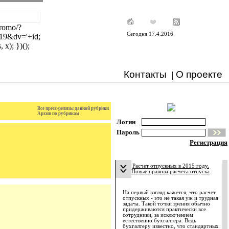
/promo/?
Сегодня 17.4.2016
19&dv='+id;
x); })();
Контакты
О проекте
|
Все пресс-релизы данной рубрики
Архив по рубрикам
Логин
Пароль
Регистрация
Расчет отпускных в 2015 году.
Новые правила расчета отпуска
На первый взгляд кажется, что расчет
отпускных - это не такая уж и трудная
задача. Такой точки зрения обычно
придерживаются практически все
сотрудники, за исключением
естественно бухгалтера. Ведь
бухгалтеру известно, что стандартных