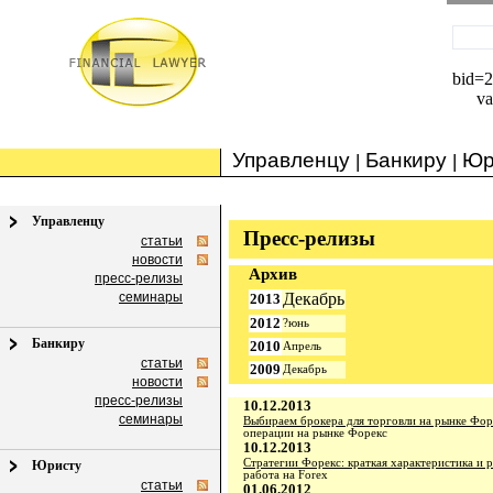
bid=
va
Управленцу
Банкиру
Юр
|
|
Управленцу
Пресс-релизы
статьи
новости
Архив
пресс-релизы
семинары
Декабрь
2013
2012
?юнь
Банкиру
2010
Апрель
статьи
2009
Декабрь
новости
пресс-релизы
10.12.2013
семинары
Выбираем брокера для торговли на рынке Фор
операции на рынке Форекс
10.12.2013
Стратегии Форекс: краткая характеристика и 
Юристу
работа на Forex
статьи
01.06.2012