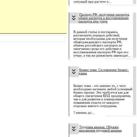
ситуаций при расчете о...
Паспорт РФ: получение паспорта,
обмен паспорта и восстановление
паспорта при утере
В данной статье я постараюсь
рассмотреть порядок действий,
которые необходимы для получения
общегражданского паспорта РФ,
обмена российского паспорта по
окончанию срока его действия и
восстановления паспорта РФ при его
утере, а так же разъяснить законодат...
Бизнес план. Составление бизнес-
плана
Бизнес план - это именно то, с чего
необходимо начинать любой успешный
бизнес-проект. Это требуется как для
общего увеличения КПД предприятия,
так и для развития и планирования
повышения отдачи от каждого
отдельно взятого сотрудника.
? именно дл...
Трудовая книжка. Образец
заполнения трудовой книжки