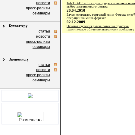
новости
TeleTRADE - forex для профессионалов и нови
выбор диллингового центра
пресс-релизы
20.04.2010
семинары
Зачем открывать торговый мини-Форекс счет?
операции на мини-форексе
02.12.2009
Бухгалтеру
Основы изучения рынка Forex на практике
практическое обучение вылютному трейдингу
статьи
новости
пресс-релизы
семинары
Экономисту
статьи
новости
пресс-релизы
семинары