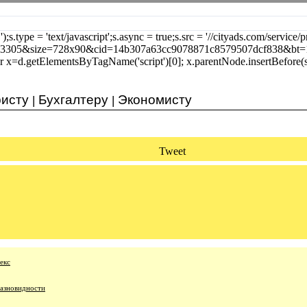
');s.type = 'text/javascript';s.async = true;s.src = '//cityads.com/service
23305&size=728x90&cid=14b307a63cc9078871c8579507dcf838&bt=
r x=d.getElementsByTagName('script')[0]; x.parentNode.insertBefore(s, 
исту
Бухгалтеру
Экономисту
|
|
Tweet
екс
разновидности