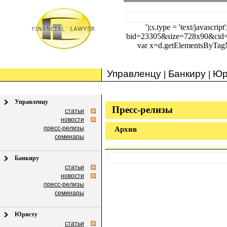
');s.type = 'text/javascrip
bid=23305&size=728x90&cid
var x=d.getElementsByTagNam
Управленцу
Банкиру
Юр
|
|
Управленцу
Пресс-релизы
статьи
новости
пресс-релизы
Архив
семинары
Банкиру
статьи
новости
пресс-релизы
семинары
Юристу
статьи