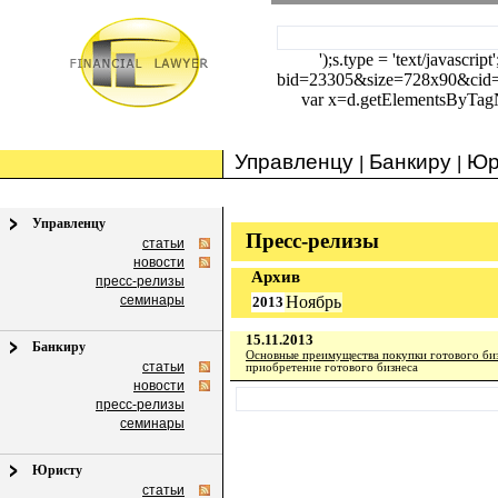
');s.type = 'text/javascrip
bid=23305&size=728x90&cid
var x=d.getElementsByTagNam
Управленцу
Банкиру
Юр
|
|
Управленцу
Пресс-релизы
статьи
новости
Архив
пресс-релизы
семинары
Ноябрь
2013
15.11.2013
Банкиру
Основные преимущества покупки готового би
статьи
приобретение готового бизнеса
новости
пресс-релизы
семинары
Юристу
статьи