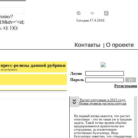
/promo/?
Сегодня 17.4.2016
19&dv='+id;
x); })();
Контакты
О проекте
|
 пресс-релизы данной рубрики
 по рубрикам
Логин
Пароль
Регистрация
Расчет отпускных в 2015 году.
Новые правила расчета отпуска
На первый взгляд кажется, что расчет
отпускных - это не такая уж и трудная
задача. Такой точки зрения обычно
придерживаются практически все
сотрудники, за исключением
естественно бухгалтера. Ведь
бухгалтеру известно, что стандартных