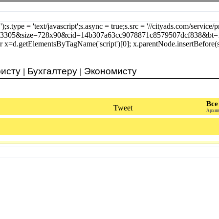
');s.type = 'text/javascript';s.async = true;s.src = '//cityads.com/service
23305&size=728x90&cid=14b307a63cc9078871c8579507dcf838&bt=
r x=d.getElementsByTagName('script')[0]; x.parentNode.insertBefore(s, 
исту
Бухгалтеру
Экономисту
|
|
Все
Tweet
Архив