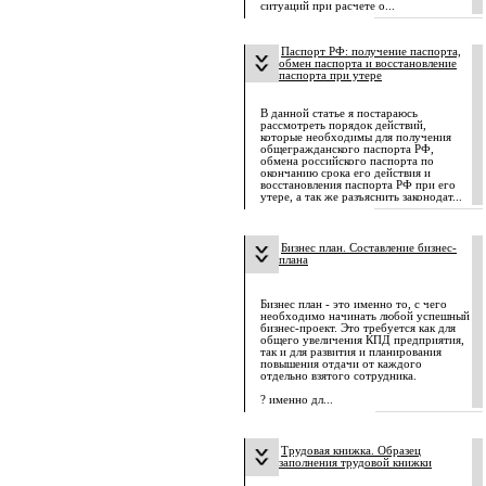
ситуаций при расчете о...
Паспорт РФ: получение паспорта,
обмен паспорта и восстановление
паспорта при утере
В данной статье я постараюсь
рассмотреть порядок действий,
которые необходимы для получения
общегражданского паспорта РФ,
обмена российского паспорта по
окончанию срока его действия и
восстановления паспорта РФ при его
утере, а так же разъяснить законодат...
Бизнес план. Составление бизнес-
плана
Бизнес план - это именно то, с чего
необходимо начинать любой успешный
бизнес-проект. Это требуется как для
общего увеличения КПД предприятия,
так и для развития и планирования
повышения отдачи от каждого
отдельно взятого сотрудника.
? именно дл...
Трудовая книжка. Образец
заполнения трудовой книжки