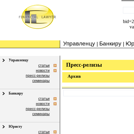
bid=
va
Управленцу
Банкиру
Юр
|
|
Управленцу
Пресс-релизы
статьи
новости
пресс-релизы
Архив
семинары
Банкиру
статьи
новости
пресс-релизы
семинары
Юристу
статьи