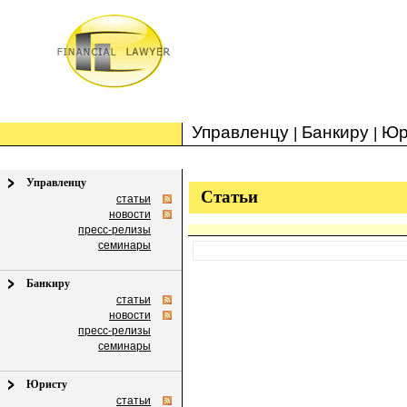
Управленцу
Банкиру
Юр
|
|
Управленцу
Статьи
статьи
новости
пресс-релизы
семинары
Банкиру
статьи
новости
пресс-релизы
семинары
Юристу
статьи