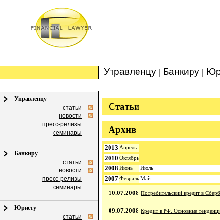
Управленцу
Банкиру
Юр
|
|
Управленцу
Статьи
статьи
новости
пресс-релизы
Архив
семинары
2013
Апрель
Банкиру
2010
Октябрь
статьи
2008
Июнь
Июль
новости
2007
пресс-релизы
Февраль
Май
семинары
10.07.2008
Потребительский кредит в Сбер
Юристу
09.07.2008
Кредит в РФ. Основные тенденци
статьи